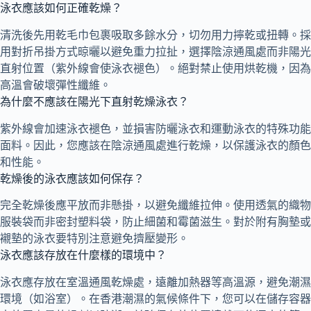
泳衣應該如何正確乾燥？
清洗後先用乾毛巾包裹吸取多餘水分，切勿用力擰乾或扭轉。採
用對折吊掛方式晾曬以避免重力拉扯，選擇陰涼通風處而非陽光
直射位置（紫外線會使泳衣褪色）。絕對禁止使用烘乾機，因為
高溫會破壞彈性纖維。
為什麼不應該在陽光下直射乾燥泳衣？
紫外線會加速泳衣褪色，並損害防曬泳衣和運動泳衣的特殊功能
面料。因此，您應該在陰涼通風處進行乾燥，以保護泳衣的顏色
和性能。
乾燥後的泳衣應該如何保存？
完全乾燥後應平放而非懸掛，以避免纖維拉伸。使用透氣的織物
服裝袋而非密封塑料袋，防止細菌和霉菌滋生。對於附有胸墊或
襯墊的泳衣要特別注意避免擠壓變形。
泳衣應該存放在什麼樣的環境中？
泳衣應存放在室溫通風乾燥處，遠離加熱器等高溫源，避免潮濕
環境（如浴室）。在香港潮濕的氣候條件下，您可以在儲存容器