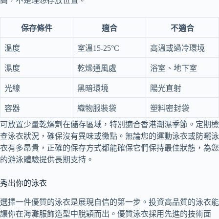
高，不是理想存放位置。
保存條件
適合
不適合
溫度
室溫15-25°C
高溫或過冷環境
濕度
乾燥通風處
浴室、地下室
光線
黑暗環境
陽光直射
容器
織物服裝袋
塑料密封袋
可放置少量乾燥劑在儲存區域，特別適合香港潮濕季節。定期檢
查泳衣狀況，確保沒有異味或黴點。無論您的運動泳衣或防曬泳
衣有多昂貴，正確的保存方式都能確保它們保持最佳狀態，為您
的游泳體驗提供長期支持。
秀出你的泳衣
選擇一件優質的泳衣是展現自信的第一步。投資高品質的泳衣能
讓你在海灘服飾造型中脫穎而出。優質泳衣採用先進的技術面