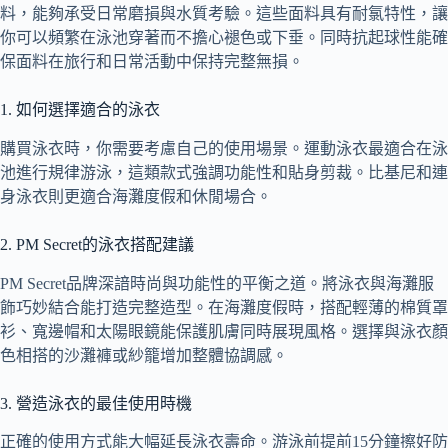
料，能夠承受日常磨損與水質考驗。這些面料具有耐氯特性，讓
你可以頻繁在泳池穿著而不擔心褪色或下垂。同時抗起球性能確
保面料在旅行和日常活動中保持完整無損。
1. 如何選擇適合的泳衣
購買泳衣時，你需要考慮自己的使用場景。運動泳衣最適合在泳
池進行規律游泳，這類款式強調功能性和貼身剪裁。比基尼和連
身泳衣則更適合海灘度假和休閒場合。
2. PM Secret的泳衣搭配建議
PM Secret品牌深諳時尚與功能性的平衡之道。將泳衣與海灘服
飾巧妙結合能打造完整造型。在海灘度假時，搭配輕薄的棉質罩
衫、寬邊帽和太陽眼鏡能保護肌膚同時展現風格。選擇與泳衣顏
色相搭的沙灘褲或紗籠增加整體協調感。
3. 營造泳衣的最佳使用時機
正確的使用方式能大幅延長泳衣壽命。游泳前提前15分鐘擦好防