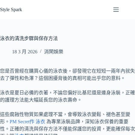
跳
Style Spark
至
主
要
內
泳衣的清洗步驟與保存方法
容
18 3 月 2026
消閑娛樂
您是否曾經在購買心儀的泳衣後，卻發現它在短短一兩年內就失
去了彈性和色澤？這個困擾背後的真相可能出乎您的意料。
泳衣是夏日必備的衣著，不論您偏好比基尼還是連身泳裝，正確
的護理方法能大幅延長您的泳衣壽命。
這些腐蝕性物質如果處理不當，會導致泳衣變鬆、褪色甚至變
形。
PM Secret作 泳衣
為專業泳裝品牌，深知泳衣保養的重要
性。正確的清洗與保存方法不僅能保護您的投資，更能確保每次