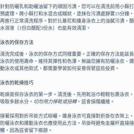
針對防曬乳和助曬油留下的頑固污漬，您可以在清洗前用小蘇打
預處理。將小蘇打和水混合成糊狀，塗抹在污漬處靜置15分鐘，
再進行正常清洗程序。對於比基尼和連身泳衣上的油膩污漬，醋
水溶液（1份白醋配3份水）也能有效清潔。
泳衣的保存方法
清洗完成後，泳衣的保存方式同樣重要。正確的保存方法能延長
泳衣的使用壽命，維持其彈性和色澤。無論您擁有防曬泳衣、運
動泳衣或其他款式，都需要學習如何妥善保管這些投資。
泳衣的乾燥技巧
乾燥是保存泳衣的第一步。清洗後，先用乾浴巾輕輕包裹泳衣，
吸取多餘水分。
切勿用力擰乾或扭轉
，這會損傷纖維。
接著採用對折吊掛方式晾曬。連身泳衣可直接對折掛在衣架上，
防曬泳衣和運動泳衣也應使用此方法。吊掛時避免金屬杆直接接
觸，因為這會留下痕跡。