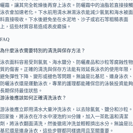
曬霜，讓其完全乾燥後再穿上泳衣。防曬霜中的油脂若直接接觸
泳衣會加速老化。下水前用清水淋濕泳衣能減少氯氣和海水被面
料直接吸收。下水後避免坐在水泥地、沙子或岩石等粗糙表面
上，這些材質容易造成表皮磨損。
FAQ
為什麼泳衣需要特別的清洗與保存方法？
泳衣面料容易受到氯氣、海水鹽分、防曬產品和沙粒等腐蝕性物
質的傷害。正確的清洗與保存方法能有效延長泳衣的使用年限，
避免彈性下降、變形或褪色等問題。無論是比基尼、連身泳衣、
防曬泳衣還是運動泳衣，專業的護理都能確保您的泳裝投資能夠
長期保持最佳狀態。
游泳後應該如何正確清洗泳衣？
游泳後應立即用清水大量沖洗泳衣，以去除氯氣、鹽分和沙粒。
回家後，將泳衣在冷水中浸泡約30分鐘，加入一茶匙溫和清潔
劑，將泳衣翻面清洗，然後徹底沖洗並輕輕擠出水分。無論是比
基尼還是連身泳衣，這些步驟都同樣適用且至關重要。