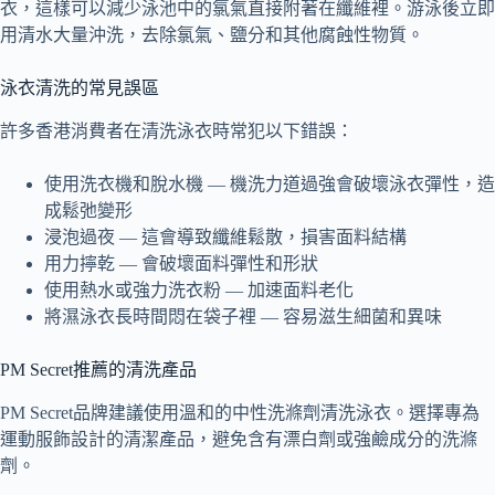
衣，這樣可以減少泳池中的氯氣直接附著在纖維裡。游泳後立即
用清水大量沖洗，去除氯氣、鹽分和其他腐蝕性物質。
泳衣清洗的常見誤區
許多香港消費者在清洗泳衣時常犯以下錯誤：
使用洗衣機和脫水機 — 機洗力道過強會破壞泳衣彈性，造
成鬆弛變形
浸泡過夜 — 這會導致纖維鬆散，損害面料結構
用力擰乾 — 會破壞面料彈性和形狀
使用熱水或強力洗衣粉 — 加速面料老化
將濕泳衣長時間悶在袋子裡 — 容易滋生細菌和異味
PM Secret推薦的清洗產品
PM Secret品牌建議使用溫和的中性洗滌劑清洗泳衣。選擇專為
運動服飾設計的清潔產品，避免含有漂白劑或強鹼成分的洗滌
劑。