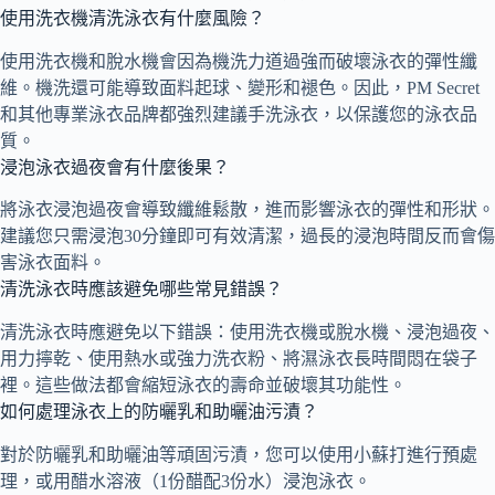
使用洗衣機清洗泳衣有什麼風險？
使用洗衣機和脫水機會因為機洗力道過強而破壞泳衣的彈性纖
維。機洗還可能導致面料起球、變形和褪色。因此，PM Secret
和其他專業泳衣品牌都強烈建議手洗泳衣，以保護您的泳衣品
質。
浸泡泳衣過夜會有什麼後果？
將泳衣浸泡過夜會導致纖維鬆散，進而影響泳衣的彈性和形狀。
建議您只需浸泡30分鐘即可有效清潔，過長的浸泡時間反而會傷
害泳衣面料。
清洗泳衣時應該避免哪些常見錯誤？
清洗泳衣時應避免以下錯誤：使用洗衣機或脫水機、浸泡過夜、
用力擰乾、使用熱水或強力洗衣粉、將濕泳衣長時間悶在袋子
裡。這些做法都會縮短泳衣的壽命並破壞其功能性。
如何處理泳衣上的防曬乳和助曬油污漬？
對於防曬乳和助曬油等頑固污漬，您可以使用小蘇打進行預處
理，或用醋水溶液（1份醋配3份水）浸泡泳衣。