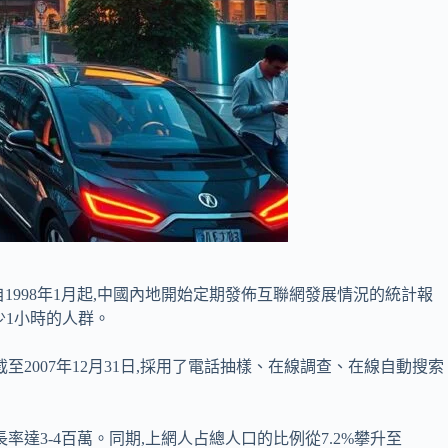
1998年1月起,中國內地開始定期發佈互聯網發展情況的統計報
少1小時的人群。
007年12月31日,採用了電話抽樣、在線調查、在線自動搜索
增長率達3-4百萬。同期,上網人占總人口的比例從7.2%攀升至