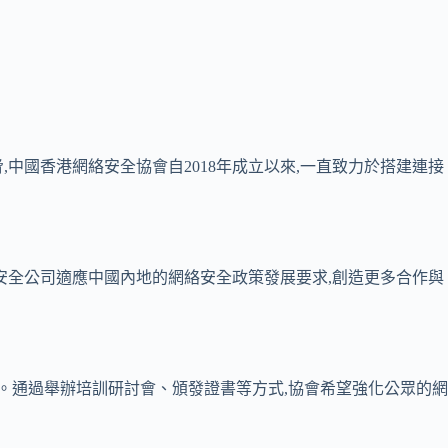
,
中國香港網絡安全協會
自2018年成立以來,一直致力於搭建連接
安全公司適應中國內地的網絡安全政策發展要求,創造更多合作與
。通過舉辦培訓研討會、頒發證書等方式,協會希望強化公眾的網