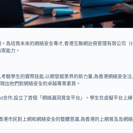
。為培育未來的網絡安全專才,香港互聯網註冊管理有限公司（H
防禦能力。
驗學生的實際技能,以期發掘業界的新力量,為香港網絡安全注入新
,展現出他們對網絡安全的卓越專業素質。
berBay Ltd合作,設立了首個「網絡漏洞賞金平台」。學生在虛擬
提高香港市民對上網和網絡安全的整體意識,為香港的上網普及及網