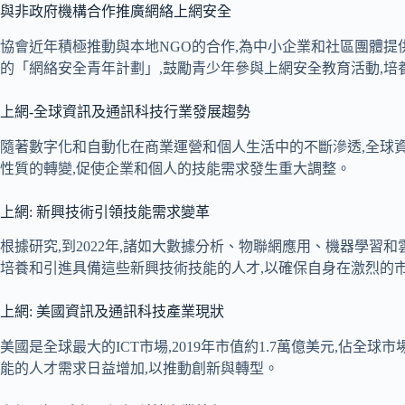
與非政府機構合作推廣網絡上網安全
協會近年積極推動與本地NGO的合作,為中小企業和社區團體提
的「網絡安全青年計劃」,鼓勵青少年參與
上網
安全教育活動,培
上網-全球資訊及通訊科技行業發展趨勢
隨著數字化和自動化在商業運營和個人生活中的不斷滲透,全球資
性質的轉變,促使企業和個人的技能需求發生重大調整。
上網: 新興技術引領技能需求變革
根據研究,到2022年,諸如大數據分析、物聯網應用、機器學習
培養和引進具備這些新興技術技能的人才,以確保自身在激烈的
上網: 美國資訊及通訊科技產業現狀
美國是全球最大的ICT市場,2019年市值約1.7萬億美元,佔
能的人才需求日益增加,以推動創新與轉型。