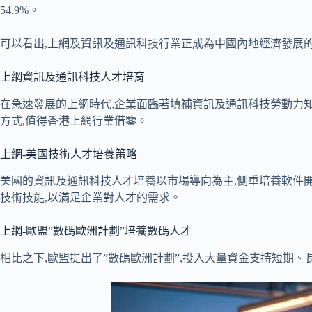
54.9%。
可以看出,上網及資訊及通訊科技行業正成為中國內地經濟發展的
上網資訊及通訊科技人才培育
在急速發展的上網時代,企業面臨著填補資訊及通訊科技勞動力
方式,值得香港上網行業借鑒。
上網-美國技術人才培養策略
美國的資訊及通訊科技人才培養以市場導向為主,側重培養軟件開
技術技能,以滿足企業對人才的需求。
上網-歐盟”數碼歐洲計劃”培養數碼人才
相比之下,歐盟提出了”數碼歐洲計劃”,投入大量資金支持短期