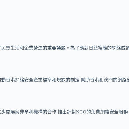
乎民眾生活和企業營運的重要議題。為了應對日益複雜的網絡威脅
推動香港
網絡安全
產業標準和規範的制定,幫助香港和澳門的網絡
逐步開展與非牟利機構的合作,推出針對NGO的免費
網絡安全服務