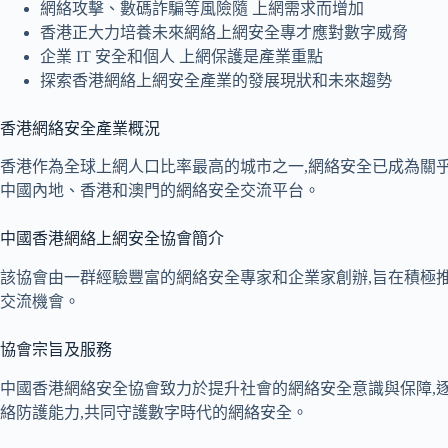
網絡攻擊、數碼詐騙等風險隨 上網需求而增加
香港正大力培養未來網絡上網安全專才應對數字威脅
企業 IT 安全和個人 上網保護是產業重點
探索香港網絡上網安全產業的發展現狀和未來趨勢
香港網絡安全產業概況
香港作為全球上網人口比率最高的城市之一,網絡安全已成為關
中國內地、香港和澳門的網絡安全交流平台。
中國香港網絡上網安全協會簡介
該協會由一群經驗豐富的網絡安全專家和企業家創辦,旨在積極
交流機會。
協會宗旨及服務
中國香港網絡安全協會
致力於提升社會的
網絡安全
意識與保障,
絡防護能力,共同守護數字時代的網絡安全。