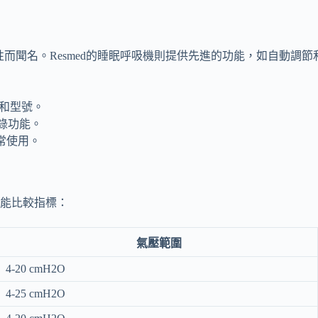
和可靠性而聞名。Resmed的睡眠呼吸機則提供先進的功能，如自動調
功能和型號。
記錄功能。
日常使用。
能比較指標：
氣壓範圍
4-20 cmH2O
4-25 cmH2O