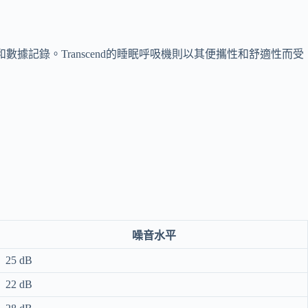
節和數據記錄。Transcend的睡眠呼吸機則以其便攜性和舒適性而受
噪音水平
25 dB
22 dB