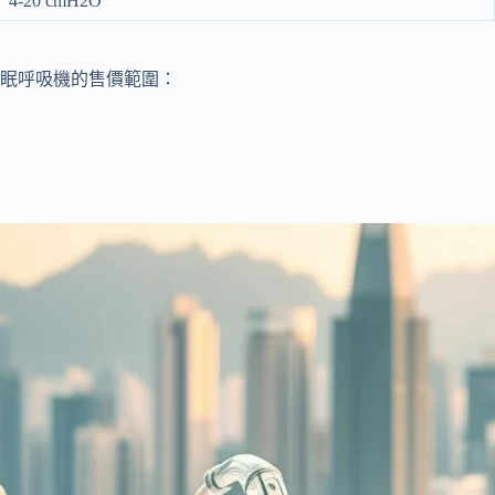
4-20 cmH2O
眠呼吸機的售價範圍：