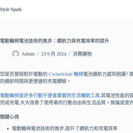
跳
Style Spark
至
主
要
內
容
電動輪椅電池技術的進步：續航力與充電效率的提升
Admin
23 9 月 2024
消費購物
您是否曾經對於電動的
Cwheelchair 輪椅
電池續航力感到困擾? 
的續航時間與更便捷的充電體驗。
電動輪椅是許多行動不便者重要的生活輔助工具
,其電池性能的
完成充電,大大改善了使用者的行動自由和生活品質。無論是室內
關鍵心得
電動輪椅電池技術的進步,提升了續航力和充電效率