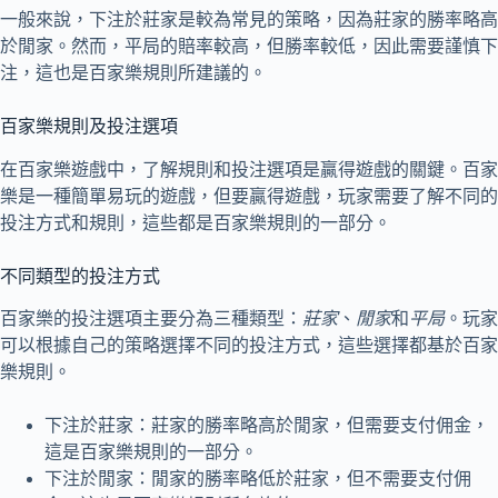
一般來說，下注於莊家是較為常見的策略，因為莊家的勝率略高
於閒家。然而，平局的賠率較高，但勝率較低，因此需要謹慎下
注，這也是百家樂規則所建議的。
百家樂規則及投注選項
在百家樂遊戲中，了解規則和投注選項是贏得遊戲的關鍵。百家
樂是一種簡單易玩的遊戲，但要贏得遊戲，玩家需要了解不同的
投注方式和規則，這些都是百家樂規則的一部分。
不同類型的投注方式
百家樂的投注選項主要分為三種類型：
莊家
、
閒家
和
平局
。玩家
可以根據自己的策略選擇不同的投注方式，這些選擇都基於百家
樂規則。
下注於莊家：莊家的勝率略高於閒家，但需要支付佣金，
這是百家樂規則的一部分。
下注於閒家：閒家的勝率略低於莊家，但不需要支付佣