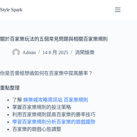
跳
Style Spark
至
主
要
內
關於百家樂玩法的五個常見問題與相關百家樂規則
容
Admin
14 8 月 2025
消閑娛樂
你是否曾經想過如何在百家樂中提高勝率？
重點整理
了解
娛樂城攻略資訊站 百家樂規則
掌握百家樂規則的投注策略
利用百家樂規則提高百家樂的勝率技巧
學習百家樂規則分析百家樂的遊戲趨勢
百家樂的遊戲心態調整