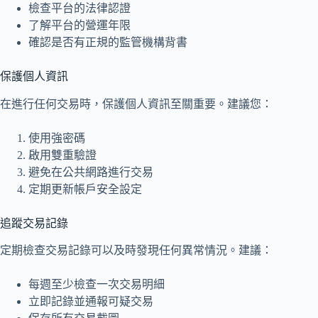
檢查平台的法律認證
了解平台的營運年限
確認是否有正規的監管機構背書
保護個人資訊
在進行任何交易時，保護個人資訊至關重要。建議您：
使用強密碼
啟用雙重驗證
避免在公共網路進行交易
定期更新帳戶安全設定
追蹤交易記錄
定期檢查交易記錄可以及時發現任何異常情況。建議：
每週至少檢查一次交易明細
立即記錄並通報可疑交易