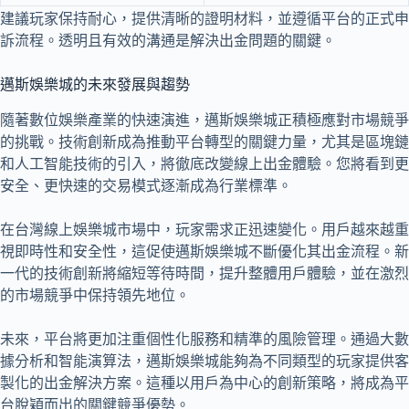
建議玩家保持耐心，提供清晰的證明材料，並遵循平台的正式申
訴流程。透明且有效的溝通是解決出金問題的關鍵。
邁斯娛樂城的未來發展與趨勢
隨著數位娛樂產業的快速演進，邁斯娛樂城正積極應對市場競爭
的挑戰。技術創新成為推動平台轉型的關鍵力量，尤其是區塊鏈
和人工智能技術的引入，將徹底改變線上出金體驗。您將看到更
安全、更快速的交易模式逐漸成為行業標準。
在台灣線上娛樂城市場中，玩家需求正迅速變化。用戶越來越重
視即時性和安全性，這促使邁斯娛樂城不斷優化其出金流程。新
一代的技術創新將縮短等待時間，提升整體用戶體驗，並在激烈
的市場競爭中保持領先地位。
未來，平台將更加注重個性化服務和精準的風險管理。通過大數
據分析和智能演算法，邁斯娛樂城能夠為不同類型的玩家提供客
製化的出金解決方案。這種以用戶為中心的創新策略，將成為平
台脫穎而出的關鍵競爭優勢。