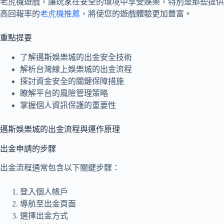
老虎機遊戲，讓玩家在安全的環境中享受娛樂，特別是那些提供
高回報率的
老虎機推薦
，將使您的遊戲體驗更加豐富。
重點提要
了解邁斯娛樂城的出金安全技術
解析台灣線上娛樂城的出金流程
探討資金安全的關鍵保障措施
瞭解平台的風險管理策略
掌握個人資訊保護的重要性
邁斯娛樂城的出金流程與運作原理
出金申請的步驟
出金流程通常包含以下關鍵步驟：
登入個人帳戶
導航至出金頁面
選擇出金方式