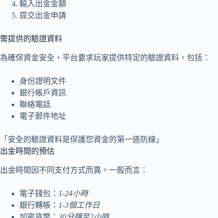
輸入出金金額
提交出金申請
需提供的驗證資料
為確保資金安全，平台要求玩家提供特定的驗證資料，包括：
身份證明文件
銀行帳戶資訊
聯絡電話
電子郵件地址
「安全的驗證資料是保護您資金的第一道防線」
出金時間的預估
出金時間因不同支付方式而異。一般而言：
電子錢包：
1-24小時
銀行轉帳：
1-3個工作日
加密貨幣：
30分鐘至2小時