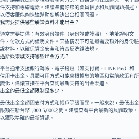
件支持和專線電話。建議準備好您的會員帳號和具體問題描述，
以便客服能夠快速幫助您解決出金相關問題。
我需要提供哪些驗證資料才能出金？
通常需要提供：有效身份證件（身份證或護照）、地址證明文
件、付款方式的證明文件。某些情況下可能還需要額外的身份驗
證材料，以確保資金安全和符合反洗錢法規。
邁斯娛樂城支持哪些出金方式？
平台通常支援銀行轉帳、電子錢包（如支付寶、LINE Pay）和
信用卡出金。具體可用方式可能會根據您的地區和當前政策有所
變化，建議直接在平台查詢最新支持的出金渠道。
出金的最低金額限制是多少？
最低出金金額因支付方式和帳戶等級而異。一般來說，最低出金
限額在新台幣1,000-5,000之間。建議查看平台最新的具體政策，
以獲取準確的最新資訊。