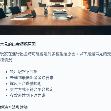
常見的出金拒絕原因
玩家在進行出金時可能會遇到多種拒絕原因。以下是最常見的幾
種情況：
帳戶驗證不完整
未達到最低出金金額要求
違反平台遊戲規則
支付方式不符合平台規定
存款未達到下注要求
解決方法與建議