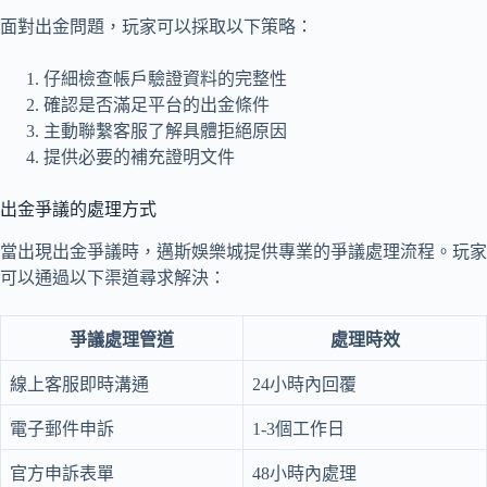
面對出金問題，玩家可以採取以下策略：
仔細檢查帳戶驗證資料的完整性
確認是否滿足平台的出金條件
主動聯繫客服了解具體拒絕原因
提供必要的補充證明文件
出金爭議的處理方式
當出現出金爭議時，邁斯娛樂城提供專業的爭議處理流程。玩家
可以通過以下渠道尋求解決：
爭議處理管道
處理時效
線上客服即時溝通
24小時內回覆
電子郵件申訴
1-3個工作日
官方申訴表單
48小時內處理