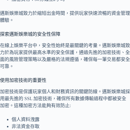
邁斯娛樂城致力於縮短出金時間，提供玩家快速流暢的資金管理
體驗。
探索邁斯娛樂城的安全性保障
在線上娛樂平台中，安全性始終是最關鍵的考量。邁斯娛樂城致
力於為玩家提供最高水準的安全保護，通過先進的加密技術、全
面的風險管理策略以及嚴格的法規遵循，確保每一筆交易都安全
可靠。
使用加密技術的重要性
加密技術是保護玩家個人和財務資訊的關鍵防線。邁斯娛樂城採
用最先進的 SSL 加密技術，確保所有數據傳輸過程中都被安全
加密。這種加密方法能夠有效防止:
個人資料洩露
非法資金存取