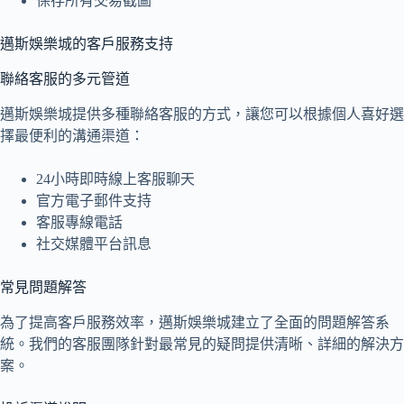
保存所有交易截圖
邁斯娛樂城的客戶服務支持
聯絡客服的多元管道
邁斯娛樂城提供多種聯絡客服的方式，讓您可以根據個人喜好選
擇最便利的溝通渠道：
24小時即時線上客服聊天
官方電子郵件支持
客服專線電話
社交媒體平台訊息
常見問題解答
為了提高客戶服務效率，邁斯娛樂城建立了全面的問題解答系
統。我們的客服團隊針對最常見的疑問提供清晰、詳細的解決方
案。