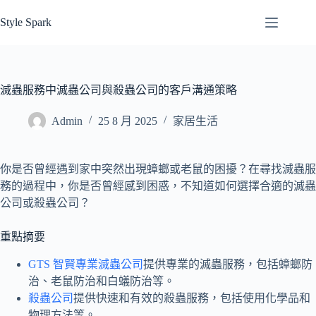
跳
Style Spark
至
主
要
內
滅蟲服務中滅蟲公司與殺蟲公司的客戶溝通策略
容
Admin
25 8 月 2025
家居生活
你是否曾經遇到家中突然出現蟑螂或老鼠的困擾？在尋找滅蟲服
務的過程中，你是否曾經感到困惑，不知道如何選擇合適的滅蟲
公司或殺蟲公司？
重點摘要
GTS 智賢專業滅蟲公司
提供專業的滅蟲服務，包括蟑螂防
治、老鼠防治和白蟻防治等。
殺蟲公司
提供快速和有效的殺蟲服務，包括使用化學品和
物理方法等。