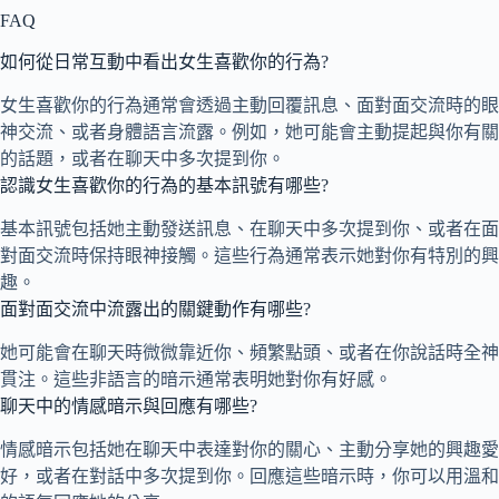
FAQ
如何從日常互動中看出女生喜歡你的行為?
女生喜歡你的行為通常會透過主動回覆訊息、面對面交流時的眼
神交流、或者身體語言流露。例如，她可能會主動提起與你有關
的話題，或者在聊天中多次提到你。
認識女生喜歡你的行為的基本訊號有哪些?
基本訊號包括她主動發送訊息、在聊天中多次提到你、或者在面
對面交流時保持眼神接觸。這些行為通常表示她對你有特別的興
趣。
面對面交流中流露出的關鍵動作有哪些?
她可能會在聊天時微微靠近你、頻繁點頭、或者在你說話時全神
貫注。這些非語言的暗示通常表明她對你有好感。
聊天中的情感暗示與回應有哪些?
情感暗示包括她在聊天中表達對你的關心、主動分享她的興趣愛
好，或者在對話中多次提到你。回應這些暗示時，你可以用溫和