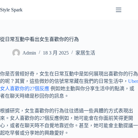
跳
Style Spark
至
主
要
內
從日常互動中看出女生喜歡你的行為
容
Admin
18 3 月 2025
家居生活
你是否曾經好奇，女生在日常互動中是如何展現出喜歡你的行為
的呢？其實，這些微妙的信號常常藏在我們的日常生活中，
Uber
女人喜歡你的27個反應
例如她主動與你分享生活中的點滴，或
者在聊天時總是秒回你的訊息。
根據研究，女生喜歡你的行為往往透過一些具體的方式表現出
來。女人喜歡你的27個反應例如，她可能會在你面前笑得更開
心，或者在聊天時不自覺地靠近你。甚至，她可能會主動提議一
起吃早餐或分享她的興趣愛好。