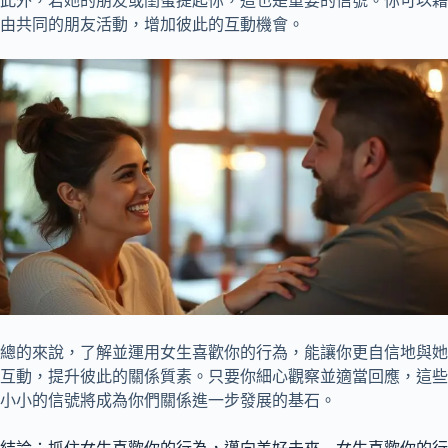
此外，若她的朋友或閨蜜提起你，這也是重要的信號。你可以藉
由共同的朋友活動，增加彼此的互動機會。
總的來說，了解並運用女生喜歡你的行為，能讓你更自信地與她
互動，提升彼此的關係質素。只要你細心觀察並適當回應，這些
小小的信號將成為你們關係進一步發展的基石。