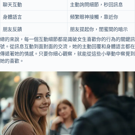
聊天互動
主動詢問細節，秒回訊息
身體語言
頻繁眼神接觸，靠近你
朋友反饋
朋友提起你，閨蜜間的暗示
總的來說，每一個互動細節都是識破女生喜歡你的行為的關鍵訊
號。從訊息互動到面對面的交流，她的主動回覆和身體語言都在
傳遞著她的情感。只要你細心觀察，就能從這些小舉動中察覺到
她的喜歡。