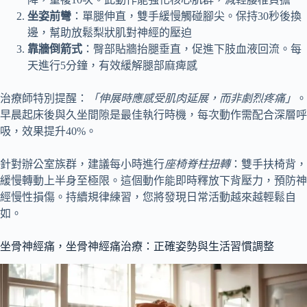
坐姿前彎
：單腿伸直，雙手緩慢觸碰腳尖。保持30秒後換
邊，幫助放鬆梨狀肌對神經的壓迫
靠牆倒箭式
：臀部貼牆抬腿垂直，促進下肢血液回流。每
天進行5分鐘，有效緩解腿部麻痺感
治療師特別提醒：
「伸展時應感受肌肉延展，而非劇烈疼痛」
。
早晨起床後與久坐間隙是最佳執行時機，每次動作需配合深層呼
吸，效果提升40%。
針對辦公室族群，建議每小時進行
座椅脊柱扭轉
：雙手扶椅背，
緩慢轉動上半身至極限。這個動作能即時釋放下背壓力，預防神
經慢性損傷。持續規律練習，您將發現日常活動越來越輕鬆自
如。
坐骨神經痛，坐骨神經痛治療：正確姿勢與生活習慣調整