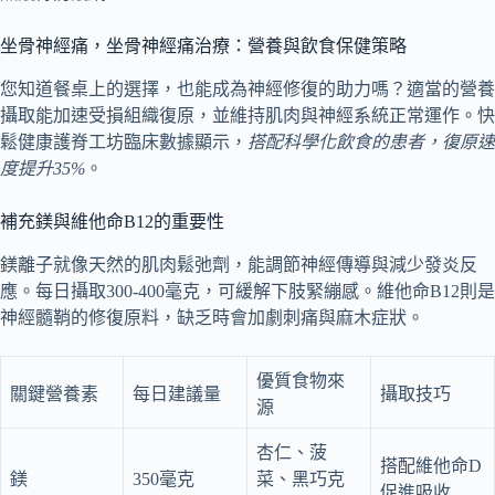
坐骨神經痛，坐骨神經痛治療：營養與飲食保健策略
您知道餐桌上的選擇，也能成為神經修復的助力嗎？適當的營養
攝取能加速受損組織復原，並維持肌肉與神經系統正常運作。快
鬆健康護脊工坊臨床數據顯示，
搭配科學化飲食的患者，復原速
度提升35%
。
補充鎂與維他命B12的重要性
鎂離子就像天然的肌肉鬆弛劑，能調節神經傳導與減少發炎反
應。每日攝取300-400毫克，可緩解下肢緊繃感。維他命B12則是
神經髓鞘的修復原料，缺乏時會加劇刺痛與麻木症狀。
優質食物來
關鍵營養素
每日建議量
攝取技巧
源
杏仁、菠
搭配維他命D
鎂
350毫克
菜、黑巧克
促進吸收