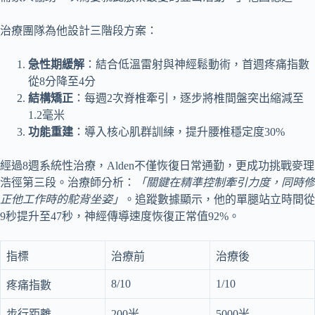
治療團隊為他設計三階段方案：
急性期緩解
：結合低溫雷射與神經鬆動術，首週疼痛指數
從8分降至4分
結構矯正
：每週2次脊椎牽引，逐步將椎間盤突出縮減至
1.2毫米
功能重建
：導入核心肌群訓練，提升腰椎穩定度30%
經過8週系統性治療，Alden不僅恢復日常通勤，更成功挑戰麥理
浩徑第三段。治療師分析：
「關鍵在精準控制牽引力度，同時修
正他工作時的駝背坐姿」
。追蹤數據顯示，他的單腿站立時間從
9秒提升至47秒，神經傳導速度恢復正常值92%。
指標
治療前
治療後
8/10
1/10
疼痛指數
步行距離
200米
5000米