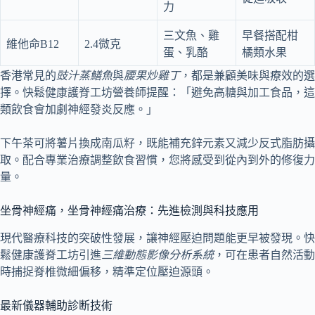
力
三文魚、雞
早餐搭配柑
維他命B12
2.4微克
蛋、乳酪
橘類水果
香港常見的
豉汁蒸鱔魚
與
腰果炒雞丁
，都是兼顧美味與療效的選
擇。快鬆健康護脊工坊營養師提醒：「避免高糖與加工食品，這
類飲食會加劇神經發炎反應。」
下午茶可將薯片換成南瓜籽，既能補充鋅元素又減少反式脂肪攝
取。配合專業治療調整飲食習慣，您將感受到從內到外的修復力
量。
坐骨神經痛，坐骨神經痛治療：先進檢測與科技應用
現代醫療科技的突破性發展，讓神經壓迫問題能更早被發現。快
鬆健康護脊工坊引進
三維動態影像分析系統
，可在患者自然活動
時捕捉脊椎微細偏移，精準定位壓迫源頭。
最新儀器輔助診断技術