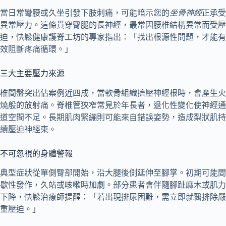
當日常彎腰或久坐引發下肢刺痛，可能暗示您的
坐骨神經
正承受
異常壓力。這條貫穿臀腿的長神經，最常因腰椎結構異常而受壓
迫，快鬆健康護脊工坊的專家指出：「找出根源性問題，才能有
效阻斷疼痛循環。」
三大主要壓力來源
椎間盤突出佔案例近四成，當軟骨組織擠壓神經根時，會產生火
燒般的放射痛。脊椎管狹窄常見於年長者，退化性變化使神經通
道空間不足。長期肌肉緊繃則可能來自錯誤姿勢，造成梨狀肌持
續壓迫神經束。
不可忽視的身體警報
典型症狀從單側臀部開始，沿大腿後側延伸至腳掌。初期可能間
歇性發作，久站或咳嗽時加劇。部分患者會伴隨腳趾麻木或肌力
下降，快鬆治療師提醒：「若出現排尿困難，需立即就醫排除嚴
重壓迫。」