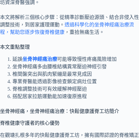
坊資深脊醫強調。
本文將解析三個核心步驟：從精準診斷壓迫源頭、結合非侵入性
調整技術，到居家護理運動。
透過科學化的坐骨神經痛治療流
程，幫助您逐步恢復脊椎健康
，重拾無痛生活。
本文重點整理
延誤
坐骨神經痛治療
可能導致慢性疼痛風險增加
坐骨神經痛多由腰椎結構異常壓迫神經引發
椎間盤突出與肌肉緊繃是最常見成因
專業脊醫能透過影像檢查鎖定病灶位置
脊椎調整技術可有效緩解神經壓迫
搭配居家拉筋運動能加速復原進程
坐骨神經痛，坐骨神經痛治療：快鬆健康護脊工坊簡介
脊椎健康守護者的核心優勢
在觀塘扎根多年的快鬆健康護脊工坊，擁有國際認證的脊椎矯正