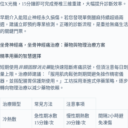
位X光機，15分鐘即可完成脊椎三維重建，大幅提升診斷效率。
早期介入能阻止神經永久損傷。若您發現單側腿麻持續超過兩
週，建議立即預約專業檢測。正確的診斷流程，是重拾無痛生活
的關鍵門票。
坐骨神經痛，坐骨神經痛治療：藥物與物理治療方案
精準用藥的智慧選擇
短期使用
非類固醇消炎藥
能快速阻斷疼痛訊號，但須注意每日劑
量上限。治療師建議：「服用肌肉鬆弛劑期間避免操作精密儀
器，並搭配腸胃保護劑使用。」工坊採用漸進式停藥策略，逐步
轉向物理治療以減少藥物依賴。
治療類型
常見方法
注意事項
急性期冰敷
慢性期熱敷
間隔2小時避
冷熱敷
15分鐘/次
20分鐘/次
免凍傷