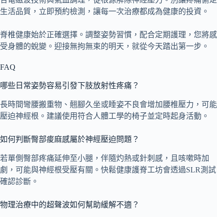
生活品質，立即預約檢測，讓每一次治療都成為健康的投資。
脊椎健康始於正確選擇。調整姿勢習慣，配合定期護理，您將感
受身體的蛻變。迎接無拘無束的明天，就從今天踏出第一步。
FAQ
哪些日常姿勢容易引發下肢放射性疼痛？
長時間彎腰搬重物、翹腳久坐或睡姿不良會增加腰椎壓力，可能
壓迫神經根。建議使用符合人體工學的椅子並定時起身活動。
如何判斷臀部痠麻感屬於神經壓迫問題？
若單側臀部疼痛延伸至小腿，伴隨灼熱或針刺感，且咳嗽時加
劇，可能與神經根受壓有關。快鬆健康護脊工坊會透過SLR測試
確認診斷。
物理治療中的超聲波如何幫助緩解不適？