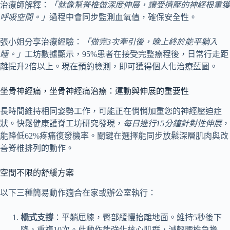
治療師解釋：
「就像幫脊椎做深度伸展，讓受擠壓的神經根重獲
呼吸空間。」
過程中會同步監測血氧值，確保安全性。
張小姐分享治療經驗：
「做完3次牽引後，晚上終於能平躺入
睡。」
工坊數據顯示，95%患者在接受完整療程後，日常行走距
離提升2倍以上。現在預約檢測，即可獲得個人化治療藍圖。
坐骨神經痛，坐骨神經痛治療：運動與伸展的重要性
長時間維持相同姿勢工作，可能正在悄悄加重您的神經壓迫症
狀。快鬆健康護脊工坊研究發現，
每日進行15分鐘針對性伸展
，
能降低62%疼痛復發機率。關鍵在選擇能同步放鬆深層肌肉與改
善脊椎排列的動作。
空間不限的舒緩方案
以下三種簡易動作適合在家或辦公室執行：
橋式支撐
：平躺屈膝，臀部緩慢抬離地面。維持5秒後下
降，重複10次。此動作能強化核心肌群，減輕腰椎負擔