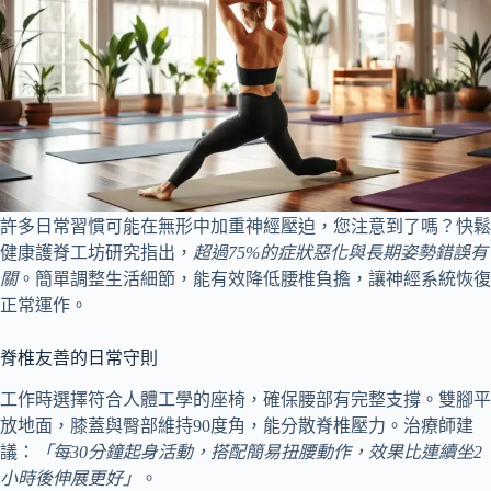
許多日常習慣可能在無形中加重神經壓迫，您注意到了嗎？快鬆
健康護脊工坊研究指出，
超過75%的症狀惡化與長期姿勢錯誤有
關
。簡單調整生活細節，能有效降低腰椎負擔，讓神經系統恢復
正常運作。
脊椎友善的日常守則
工作時選擇符合人體工學的座椅，確保腰部有完整支撐。雙腳平
放地面，膝蓋與臀部維持90度角，能分散脊椎壓力。治療師建
議：
「每30分鐘起身活動，搭配簡易扭腰動作，效果比連續坐2
小時後伸展更好」
。