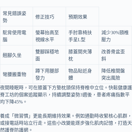
常見錯誤姿
修正技巧
預期效果
勢
駝背使用電
螢幕抬高至
手肘靠椅扶
減少30%頸椎
腦
視線水平
手呈L型
壓力
雙腳踩穩地
膝蓋間夾薄
改善骨盆歪
翹腳久坐
面
枕
斜
蹲下用腿部
物品貼近身
降低椎間盤
彎腰搬重物
發力
體
突出風險
夜間睡眠時，可在膝蓋下方墊枕頭保持脊椎中立位。快鬆健康護
脊工坊的個案追蹤顯示，持續調整姿勢3週後，患者疼痛指數平
均下降45%。
養成「微習慣」更能長期維持效果。例如通勤時收緊核心肌群，
或接電話時站立行走。這些小改變能逐步強化肌肉記憶，打造天
然護脊防護網。