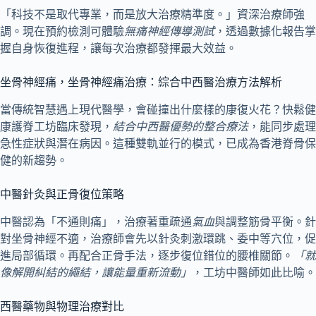
「科技不是取代專業，而是放大治療精準度。」資深治療師強
調。現在預約檢測可體驗
無痛神經傳導測試
，透過數據化報告掌
握自身恢復進程，讓每次治療都發揮最大效益。
坐骨神經痛，坐骨神經痛治療：綜合中西醫治療方法解析
當傳統智慧遇上現代醫學，會碰撞出什麼樣的康復火花？快鬆健
康護脊工坊臨床發現，
結合中西醫優勢的整合療法
，能同步處理
急性症狀與潛在病因。這種雙軌並行的模式，已成為香港脊骨保
健的新趨勢。
中醫針灸與正骨復位策略
中醫認為「不通則痛」，治療著重疏通
氣血
與調整筋骨平衡。針
對坐骨神經不適，治療師會先以針灸刺激環跳、委中等穴位，促
進局部循環。再配合正骨手法，逐步復位錯位的腰椎關節。
「就
像解開糾結的繩結，讓能量重新流動」
，工坊中醫師如此比喻。
西醫藥物與物理治療對比