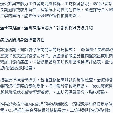
辦公族與重體力工作者屬高風險群。工坊檢測發現，68%患者有
長期翹腳或駝背習慣。建議每小時做簡易伸展，並選擇符合人體
工學的座椅，能降低
坐骨神經
慢性損傷風險。
坐骨神經痛，坐骨神經痛治療：診斷與檢測方法介紹
病史詢問與身體檢查流程
診療初期，醫師會仔細詢問您的疼痛模式：
「刺痛是否在咳嗽時
加劇？夜間症狀會惡化嗎？」
這些細節能區分椎間盤突出或肌肉
緊繃引發的痛症。快鬆健康護脊工坊採用國際標準評估表，量化
您的活動受限程度。
接著進行神經學檢測，包括直腿抬高測試與反射檢查。治療師會
觀察您行走時的姿勢變化，搭配觸診定位壓痛點。
「80%案例透
過這階段就能鎖定問題椎節」
，工坊資深脊醫分享臨床經驗。
進階影像檢查如MRI能呈現軟組織狀態，清晰顯示神經根受壓位
置。CT掃描則適合評估骨質結構異常。工坊特別引進低輻射數