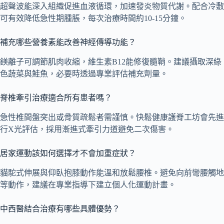
超聲波能深入組織促進血液循環，加速發炎物質代謝。配合冷敷
可有效降低急性期腫脹，每次治療時間約10-15分鐘。
補充哪些營養素能改善神經傳導功能？
鎂離子可調節肌肉收縮，維生素B12能修復髓鞘。建議攝取深綠
色蔬菜與鮭魚，必要時透過專業評估補充劑量。
脊椎牽引治療適合所有患者嗎？
急性椎間盤突出或骨質疏鬆者需謹慎。快鬆健康護脊工坊會先進
行X光評估，採用漸進式牽引力道避免二次傷害。
居家運動該如何選擇才不會加重症狀？
貓駝式伸展與仰臥抱膝動作能溫和放鬆腰椎。避免向前彎腰觸地
等動作，建議在專業指導下建立個人化運動計畫。
中西醫結合治療有哪些具體優勢？