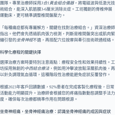
團隊。專業治療師採用
3合1黃金組合儀器
，將電磁波與低激光技
術結合，能深入肌筋膜3-6厘米消除炎症。工坊獨創的脊椎伸展
運動床，更可精準調整椎間盤壓力。
「每種痛症都有專屬解方，關鍵在找對治療組合。」資深治療師
指出。他們會先透過肌肉張力檢測，判斷是椎間盤突出或肌肉緊
繃引發的
坐骨神經
不適，再搭配穴位按摩與牽引技術疏通經絡。
科學化療程的關鍵抉擇
選擇治療方案時要特別注意兩點：療程安全性和效果持續性。工
坊採用無創的
中西結合療法
，例如用沖擊波放鬆深層肌肉後，再
以針灸調理氣血循環，這種階段性治療能避免症狀反覆發作。
根據2023年客戶回饋數據，92%患者在完成客製化療程後，日常
活動能力明顯提升。治療師會根據您的疼痛指數動態調整手法力
度，確保每次治療都精準作用在問題根源。
坐骨神經痛，坐骨神經痛治療：認識坐骨神經痛的成因與症狀