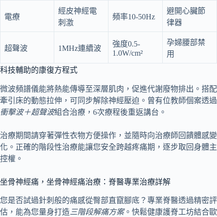
經皮神經電
避開心臟節
電療
頻率10-50Hz
刺激
律器
孕婦腰部禁
強度0.5-
超聲波
1MHz連續波
1.0W/cm²
用
科技輔助的康復方程式
微波頻譜儀能將熱能傳導至深層肌肉，促進代謝廢物排出。搭配
牽引床的動態拉伸，可同步解除神經壓迫。曾有位教師個案透過
衝擊波＋超聲波
組合治療，6次療程後重返講台。
治療期間請穿著彈性衣物方便操作，並隨時向治療師回饋體感變
化。正確的階段性治療能讓您安全跨越疼痛期，逐步取回身體主
控權。
坐骨神經痛，坐骨神經痛治療：脊醫專業治療詳解
您是否試過針刺般的痛感從臀部直竄腳底？專業脊醫透過精密評
估，能為您量身打造
三階段解痛方案
。快鬆健康護脊工坊結合歐