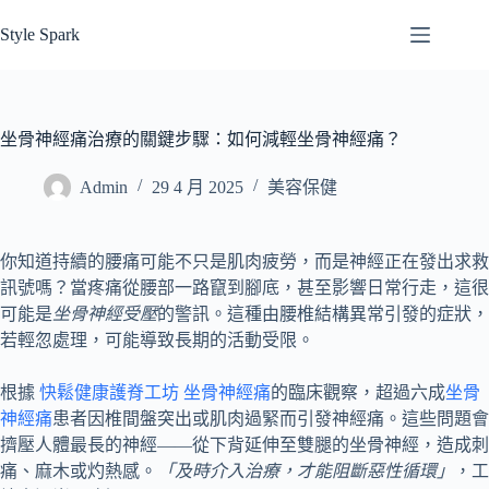
跳
Style Spark
至
主
要
內
坐骨神經痛治療的關鍵步驟：如何減輕坐骨神經痛？
容
Admin
29 4 月 2025
美容保健
你知道持續的腰痛可能不只是肌肉疲勞，而是神經正在發出求救
訊號嗎？當疼痛從腰部一路竄到腳底，甚至影響日常行走，這很
可能是
坐骨神經受壓
的警訊。這種由腰椎結構異常引發的症狀，
若輕忽處理，可能導致長期的活動受限。
根據
快鬆健康護脊工坊 坐骨神經痛
的臨床觀察，超過六成
坐骨
神經痛
患者因椎間盤突出或肌肉過緊而引發神經痛。這些問題會
擠壓人體最長的神經——從下背延伸至雙腿的坐骨神經，造成刺
痛、麻木或灼熱感。
「及時介入治療，才能阻斷惡性循環」
，工