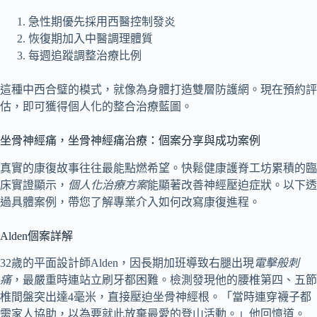
急性期優先採用西醫控制發炎
恢復期加入中醫調理體質
每週追蹤調整治療比例
這種中西合璧的模式，就像為身體打造雙層防護網。現在預約評
估，即可獲得個人化的整合治療藍圖。
坐骨神經痛，坐骨神經痛治療：個案分享與成功案例
真實的康復故事往往最能點燃希望。快鬆健康護脊工坊累積的臨
床實證顯示，
個人化治療方案
能顯著改善神經壓迫症狀。以下透
過具體案例，帶您了解專業介入如何改寫康復進程。
Alden個案詳解
32歲的平面設計師Alden，因長期加班導致右腿出現
電擊般刺
痛
，最嚴重時連站立刷牙都困難。檢測發現他的腰椎第四、五節
椎間盤突出達4毫米，直接壓迫坐骨神經根。「當時連穿襪子都
需家人協助，以為要就此放棄最愛的登山活動。」他回憶道。