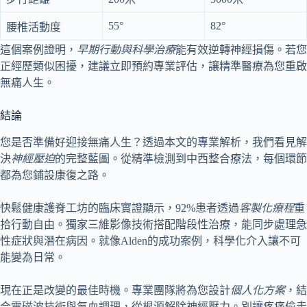
55°
82°
腰椎活動度
這個案例證明，
早期行動與科學治療
能有效逆轉神經損傷。若您
正經歷類似困擾，建議立即預約專業評估，讓精準醫療為您重啟
無痛人生。
結論
您是否準備好迎接無痛人生？透過本文的專業解析，我們看見解
決
神經壓迫
的完整藍圖。從精準檢測到中西整合療法，每個環節
都為您鋪設康復之路。
快鬆健康護脊工坊的臨床實證顯示，92%患者透過
客製化療程
重
拾行動自由。獨家三維影像技術搭配階段性治療，能同步處理急
性症狀與潛在病因。就像Alden的成功案例，科學化介入讓不可
能變為日常。
現在正是改變的最佳時機。專業團隊將為您設計
個人化方案
，結
合電磁波技術與氣血調理，從根源解除神經壓力。別讓疼痛偷走