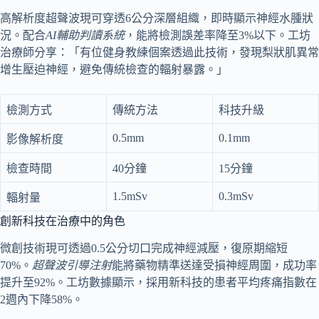
高解析度超聲波現可穿透6公分深層組織，即時顯示神經水腫狀
況。配合
AI輔助判讀系統
，能將檢測誤差率降至3%以下。工坊
治療師分享：「有位健身教練個案透過此技術，發現梨狀肌異常
增生壓迫神經，避免傳統檢查的輻射暴露。」
檢測方式
傳統方法
科技升級
0.5mm
0.1mm
影像解析度
檢查時間
40分鐘
15分鐘
1.5mSv
0.3mSv
輻射量
創新科技在治療中的角色
微創技術現可透過0.5公分切口完成神經減壓，復原期縮短
70%。
超聲波引導注射
能將藥物精準送達受損神經周圍，成功率
提升至92%。工坊數據顯示，採用新科技的患者平均疼痛指數在
2週內下降58%。