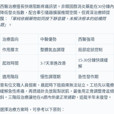
西醫治療擅長快速阻斷疼痛訊號。非類固醇消炎藥能在30分鐘內
降低發炎指數，配合牽引儀器擴展椎間空間。但資深治療師提
醒：
「單純依賴藥物如同按下靜音鍵，未解決根本的結構問
題」
。
治療面向
中醫優勢
西醫強項
作用層次
整體氣血調理
局部症狀控制
15-30分鐘快速緩
起效時間
3-7天漸進改善
解
適用階段
慢性調理期
急性發作期
曾有位文職人員個案，晨起時下肢麻痺無法站立。工坊先以電療
緩解急性疼痛，再透過針灸放鬆梨狀肌，最後用正骨調整骨盆傾
斜。三階段治療讓他在
4週內恢復正常通勤
，追蹤半年未復發。
選擇治療方案時，可參考以下原則：