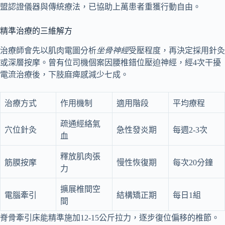
盟認證儀器與傳統療法，已協助上萬患者重獲行動自由。
精準治療的三維解方
治療師會先以肌肉電圖分析
坐骨神經
受壓程度，再決定採用針灸
或深層按摩。曾有位司機個案因腰椎錯位壓迫神經，經4次干擾
電流治療後，下肢麻痺感減少七成。
治療方式
作用機制
適用階段
平均療程
疏通經絡氣
穴位針灸
急性發炎期
每週2-3次
血
釋放肌肉張
筋膜按摩
慢性恢復期
每次20分鐘
力
擴展椎間空
電腦牽引
結構矯正期
每日1組
間
脊骨牽引床能精準施加12-15公斤拉力，逐步復位偏移的椎節。