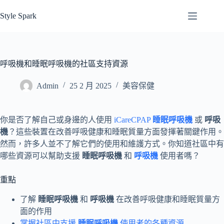
跳
Style Spark
至
主
要
內
呼吸機和睡眠呼吸機的社區支持資源
容
Admin
25 2 月 2025
美容保健
你是否了解自己或身邊的人使用
iCareCPAP
睡眠呼吸機
或
呼吸
機
？這些裝置在改善呼吸健康和睡眠質量方面發揮著關鍵作用。
然而，許多人並不了解它們的使用和維護方式。你知道社區中有
哪些資源可以幫助支援
睡眠呼吸機
和
呼吸機
使用者嗎？
重點
了解
睡眠呼吸機
和
呼吸機
在改善呼吸健康和睡眠質量方
面的作用
掌握社區中支援
睡眠呼吸機
使用者的各種資源