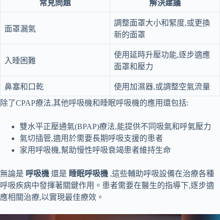
常見問題
解決建議
調整面罩大小和緊度,或更換
面罩漏氣
新的面罩
使用延時升壓功能,逐步適應
入睡困難
面罩和壓力
鼻塞和口乾
使用加濕器,或調整空氣流量
除了CPAP療法,其他呼吸機和睡眠呼吸機的應用還包括:
雙水平正壓通氣(BPAP)療法,能提供不同吸氣和呼氣壓力
氣切插管,適用於需要長期呼吸支援的患者
家用呼吸機,幫助慢性呼吸衰竭患者維持生命
無論是
呼吸機
還是
睡眠呼吸機
,這些輔助呼吸設備在治療各種
呼吸疾病中發揮著關鍵作用。患者需要在醫生的指導下,逐步適
應相關治療,以實現最佳療效。