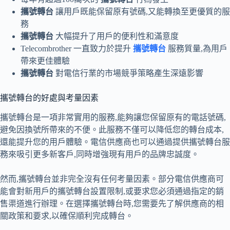
攜號轉台
讓用戶既能保留原有號碼,又能轉換至更優質的服
務
攜號轉台
大幅提升了用戶的便利性和滿意度
Telecombrother 一直致力於提升
攜號轉台
服務質量,為用戶
帶來更佳體驗
攜號轉台
對電信行業的市場競爭策略產生深遠影響
攜號轉台的好處與考量因素
攜號轉台是一項非常實用的服務,能夠讓您保留原有的電話號碼,
避免因換號所帶來的不便。此服務不僅可以降低您的轉台成本,
還能提升您的用戶體驗。電信供應商也可以通過提供攜號轉台服
務來吸引更多新客戶,同時增強現有用戶的品牌忠誠度。
然而,攜號轉台並非完全沒有任何考量因素。部分電信供應商可
能會對新用戶的攜號轉台設置限制,或要求您必須通過指定的銷
售渠道進行辦理。在選擇攜號轉台時,您需要先了解供應商的相
關政策和要求,以確保順利完成轉台。