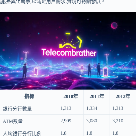
施,差異化競爭,以滿足用戶需求,實現可持續發展。
指標
2010年
2011年
2012年
1,313
1,334
1,313
銀行分行數量
2,909
3,080
3,210
ATM數量
1.8
1.8
1.8
人均銀行分行比例