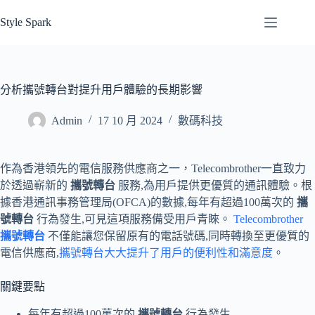
跳
Style Spark
至
主
要
內
分析攜號轉台對提升用戶體驗的長期影響
容
Admin
17 10 月 2024
數碼科技
作為香港領先的電信服務供應商之一，Telecombrother一直致力
於透過嶄新的
攜號轉台
服務,為用戶提供更優質的通訊體驗。根
據香港通訊事務管理局(OFCA)的數據,每年有超過100萬次的
攜
號轉台
行為發生,可見這項服務備受用戶青睞。
Telecombrother
攜號轉台
不僅能讓您保留原有的電話號碼,同時轉換至更優質的
電信供應商,
攜號轉台大大提升了用戶的便利性和滿意度
。
關鍵要點
每年有超過100萬次的
攜號轉台
行為發生